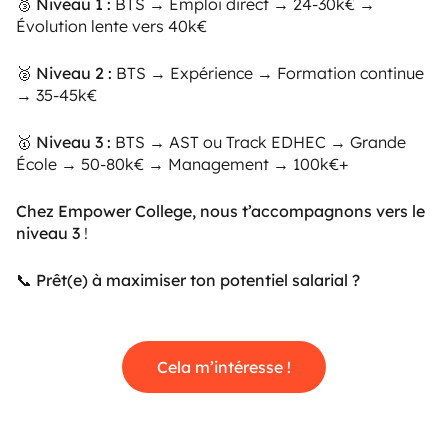
🥉
Niveau 1 :
BTS → Emploi direct → 24-30k€ →
Évolution lente vers 40k€
🥈
Niveau 2 :
BTS → Expérience → Formation continue
→ 35-45k€
🥇
Niveau 3 :
BTS → AST ou Track EDHEC → Grande
École → 50-80k€ → Management → 100k€+
Chez Empower College, nous t’accompagnons vers le
niveau 3
!
📞 Prêt(e) à maximiser ton potentiel salarial ?
Cela m’intéresse !