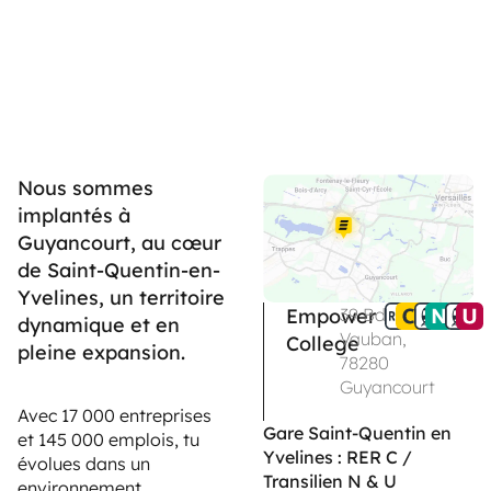
Nous sommes
implantés à
Guyancourt, au cœur
de Saint-Quentin-en-
Yvelines, un territoire
Empower
39 Bd
dynamique et en
Vauban,
College
pleine expansion.
78280
Guyancourt
Avec 17 000 entreprises
Gare Saint-Quentin en
et 145 000 emplois, tu
Yvelines : RER C /
évolues dans un
Transilien N & U
environnement