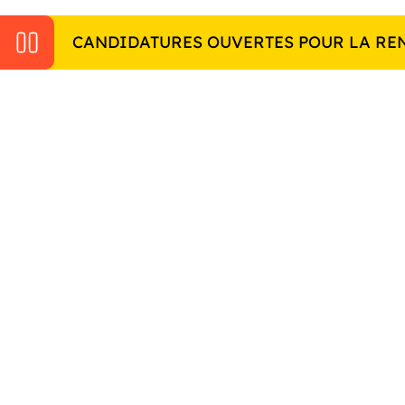
CANDIDATURES OUVERTES POUR LA REN
NOTRE ÉCOLE
Bienvenue à
Empower College
Empower College t’ouvre les portes du monde
professionnel.
Grâce à nos formations prises en charge via
l’alternance, tu peux te former, gagner ta vie et viser
haut.