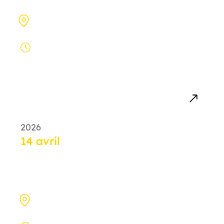
ESCP Business School, Campus de Paris :
79 Av. de la République, 75011 Paris
De 08:30 à
21:00
2026
14 avril
Journée d’immersion à HEC
Paris
Campus HEC Paris : 1 Rue de la
Libération, 78350 Jouy-en-Josas