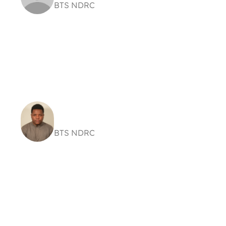
BTS NDRC
« Empower College offre un accompagnement
réel et des opportunités concrètes. Ici, on sent
que l’équipe veut vraiment notre réussite et se
donne les moyens de nous y conduire. »
Iman Tchitembo
BTS NDRC
« Empower College ne se contente pas
d’enseigner : l’école nous prépare vraiment au
monde professionnel. Ici, on nous pousse à nous
dépasser et à donner le meilleur de nous-
mêmes. »