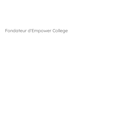
grandi d’avoir les mêmes opportunités que celles que
j’ai pu connaître, en intégrant une Grande Ecole.”
Mehdi Cornilliet
Fondateur d'Empower College