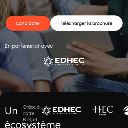
Candidater
Télécharger la brochure
En partenariat avec
Grâce à
Un
notre
BTS, et
écosystème
si tu le