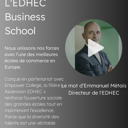
L'EDHEC
Business
School
Nous unissons nos forces
avec l’une des meilleures
écoles de commerce en
Europe.
Conçue en partenariat avec
Empower College, la filière «
Le mot d’Emmanuel Métais
Ascension EDHEC »
Directeur de l'EDHEC
renforce l’ouverture sociale
des grandes écoles tout en
maintenant l’excellence.
Parce que la diversité des
talents est une véritable