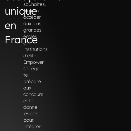
souhaites,
unique
tu peux
accèder
en
aux plus
grandes
France
écoles
et
institutions
d’élite.
Empower
College
te
prépare
aux
concours
et te
donne
les clés
pour
intégrer