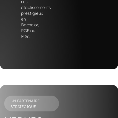
ces
établissements
prestigieux
en
Bachelor,
PGE ou
MSc.
UN PARTENAIRE
STRATÉGIQUE