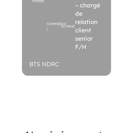
– chargé
de
relation
COMMERCE
GUYANCOURT
|
client
senior
F/H
BTS NDRC