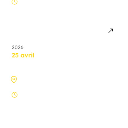
De 10:00 à
16:30
2026
25 avril
Journées Portes Ouvertes
Campus Empower College - 39 Boulevard
Vauban, 78280 Guyancourt
De 09:30 à
13:00