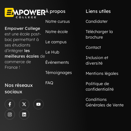
À propos
Liens utiles
Notre cursus
Candidater
Empower College
Notre école
Télécharger la
est une école post-
brochure
bac permettant à
Le campus
ses étudiants
Contact
d’intégrer
les
Le Hub
meilleures écoles
de
Inclusion et
commerce de
Événements
diversité
France !
Témoignages
Mentions légales
FAQ
Politique de
Nos réseaux
confidentialité
sociaux
Conditions
Générales de Vente