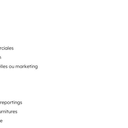
rciales
n
elles ou marketing
 reportings
rnitures
re