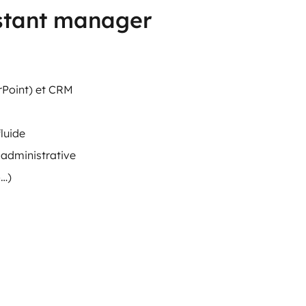
istant manager
rPoint) et CRM
luide
administrative
o…)