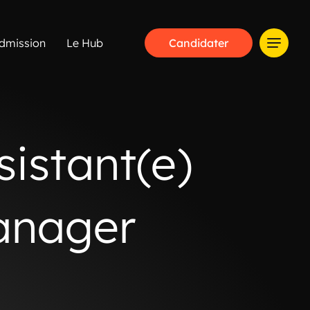
dmission
Le Hub
Candidater
sistant(e)
nager