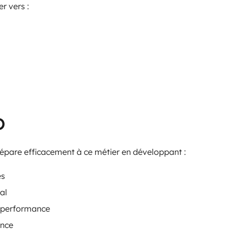
r vers :
O
are efficacement à ce métier en développant :
es
al
e performance
ance