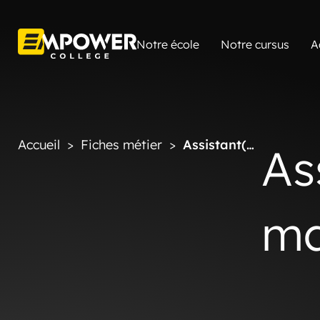
Notre école
Notre cursus
A
Accueil
>
Fiches métier
>
Assistant(e)
As
manager
ma